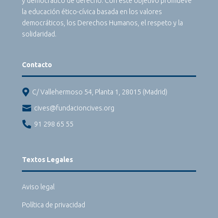
y democrático de derecho. Con este objetivo promueve
la educación ético-cívica basada en los valores
democráticos, los Derechos Humanos, el respeto y la
solidaridad.
Contacto

C/ Vallehermoso 54, Planta 1, 28015 (Madrid)

cives@fundacioncives.org

91 298 65 55
Textos Legales
Aviso legal
Política de privacidad