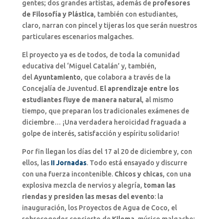
gentes; dos grandes artistas, además de
profesores
de Filosofía y Plástica
, también con estudiantes,
claro, narran con pincel y tijeras los que serán nuestros
particulares escenarios malgaches.
El proyecto ya es de todos, de toda la comunidad
educativa del ‘Miguel Catalán’ y, también,
del
Ayuntamiento
, que colabora a través de la
Concejalía de Juventud.
El aprendizaje entre los
estudiantes fluye de manera natural
, al mismo
tiempo, que preparan los tradicionales exámenes de
diciembre… ¡Una verdadera heroicidad fraguada a
golpe de interés, satisfacción y espíritu solidario!
Por fin llegan los días del 17 al 20 de diciembre y, con
ellos, las
II Jornadas
. Todo está ensayado y discurre
con una fuerza incontenible.
Chicos y chicas
, con una
explosiva mezcla de nervios y alegría,
toman las
riendas y presiden las mesas del evento
: la
inauguración, los Proyectos de Agua de Coco, el
sobrecogedor concierto de
Kilema
, músico malgache;