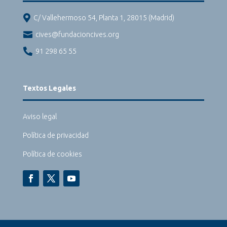

C/ Vallehermoso 54, Planta 1, 28015 (Madrid)

cives@fundacioncives.org

91 298 65 55
Textos Legales
Aviso legal
Política de privacidad
Política de cookies