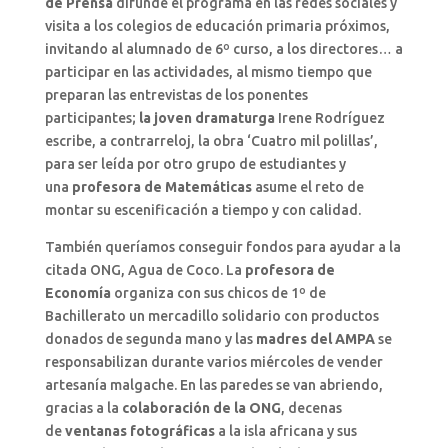
de Prensa
difunde el programa en las redes sociales y
visita a los colegios de educación primaria próximos,
invitando al alumnado de 6º curso, a los directores… a
participar en las actividades, al mismo tiempo que
preparan las entrevistas de los ponentes
participantes;
la joven dramaturga
Irene Rodríguez
escribe, a contrarreloj, la obra ‘Cuatro mil polillas’,
para ser leída por otro grupo de estudiantes y
una
profesora de Matemáticas
asume el reto de
montar su escenificación a tiempo y con calidad.
También queríamos conseguir fondos para ayudar a la
citada ONG, Agua de Coco. La
profesora de
Economía
organiza con sus chicos de 1º de
Bachillerato un mercadillo solidario con productos
donados de segunda mano y las
madres del AMPA
se
responsabilizan durante varios miércoles de vender
artesanía malgache. En las paredes se van abriendo,
gracias a la
colaboración de la ONG
, decenas
de
ventanas fotográficas
a la isla africana y sus