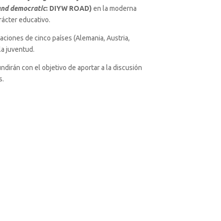
 and democratic
: DIYW ROAD)
en la moderna
rácter educativo.
aciones de cinco países (Alemania, Austria,
 la juventud.
undirán con el objetivo de aportar a la discusión
s.