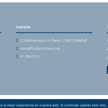
Contacto

C/ Vallehermoso 54, Planta 1, 28015 (Madrid)

cives@fundacioncives.org

91 298 65 55
 la mejor experiencia en nuestra web. Si continúas usando este sitio,