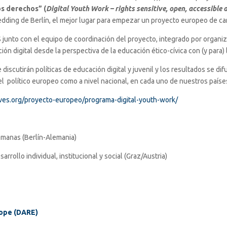
os derechos” (
Digital Youth Work – rights sensitive, open, accessible
Wedding de Berlín, el mejor lugar para empezar un proyecto europeo de ca
junto con el equipo de coordinación del proyecto, integrado por organiz
ación digital desde la perspectiva de la educación ético-cívica con (y para)
iscutirán políticas de educación digital y juvenil y los resultados se dif
vel político europeo como a nivel nacional, en cada uno de nuestros paíse
ives.org/proyecto-europeo/programa-digital-youth-work/
emanas (Berlín-Alemania)
rrollo individual, institucional y social (Graz/Austria)
rope (DARE)