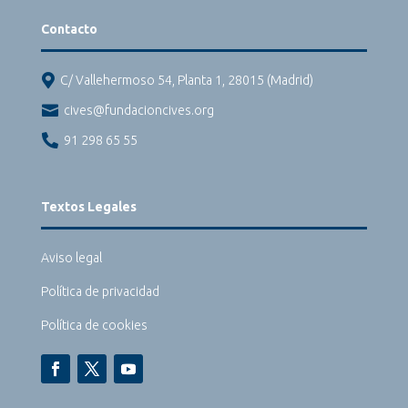
Contacto

C/ Vallehermoso 54, Planta 1, 28015 (Madrid)

cives@fundacioncives.org

91 298 65 55
Textos Legales
Aviso legal
Política de privacidad
Política de cookies