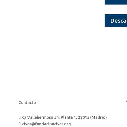
Desca
Contacto
C/ Vallehermoso 54, Planta 1, 28015 (Madrid)

cives@fundacioncives.org
