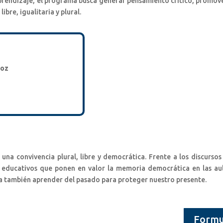
prendizaje, el programa busca generar pensamiento crítico, promover
bre, igualitaria y plural.
joz
na convivencia plural, libre y democrática. Frente a los discurso
 educativos que ponen en valor la memoria democrática en las a
a también aprender del pasado para proteger nuestro presente.
Formul