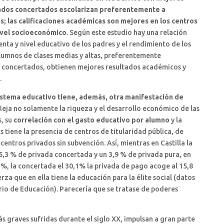
ivados concertados escolarizan preferentemente a
s; las calificaciones académicas son mejores en los centros
ivel socioeconómico
. Según este estudio hay una relación
renta y nivel educativo de los padres y el rendimiento de los
alumnos de clases medias y altas, preferentemente
y concertados, obtienen mejores resultados académicos y
.
sistema educativo tiene, además, otra manifestación de
efleja no solamente la riqueza y el desarrollo económico de las
, su
correlación con el gasto educativo por alumno
y la
s tiene la presencia de centros de titularidad pública, de
entros privados sin subvención. Así, mientras en Castilla la
5,3 % de privada concertada y un 3,9 % de privada pura, en
1%, la concertada el 30,1% la privada de pago acoge al 15,8
za que en ella tiene la educación para la élite social (datos
rio de Educación). Parecería que se tratase de poderes
ás graves sufridas durante el siglo XX, impulsan a gran parte