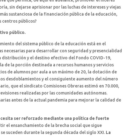
iva que permita, de aquí en adelante, promover el interés
ía, sin dejarse aprisionar por las luchas de intereses y viejas
más sustanciosa de la financiación pública de la educación,
s centros públicos?
tivo público.
imiento del sistema público de la educación está en el
s necesarias para desarrollar con seguridad y presencialidad
a distribución y el destino efectivo del Fondo COVID-19,
a de la porción destinada a recursos humanos y servicios
tios de alumnos por aula a un máximo de 20, la dotación de
 los desdoblamientos y el consiguiente aumento del número
ario, que el sindicato Comisiones Obreras estimó en 70.000,
evisiones realizadas por las comunidades autónomas.
arias antes de la actual pandemia para mejorar la calidad de
cesita ser reforzado mediante una política de fuerte
ir el ensanchamiento de la brecha social que sigue
e se suceden durante la segunda década del siglo XXI.
La