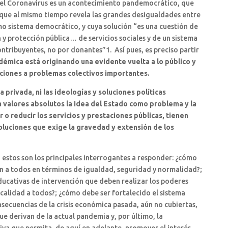
s del Coronavirus es un acontecimiento pandemocrático, que
que al mismo tiempo revela las grandes desigualdades entre
mo sistema democrático, y cuya solución “es una cuestión de
 y protección pública… de servicios sociales y de un sistema
ntribuyentes, no por donantes”1. Así pues, es preciso partir
andémica está originando una evidente vuelta a lo público y
ciones a problemas colectivos importantes.
iva privada, ni las ideologías y soluciones políticas
 valores absolutos la idea del Estado como problema y la
 o reducir los servicios y prestaciones públicas, tienen
oluciones que exige la gravedad y extensión de los
, estos son los principales interrogantes a responder: ¿cómo
ón a todos en términos de igualdad, seguridad y normalidad?;
 educativas de intervención que deben realizar los poderes
 calidad a todos?; ¿cómo debe ser fortalecido el sistema
nsecuencias de la crisis económica pasada, aún no cubiertas,
ue derivan de la actual pandemia y, por último, la