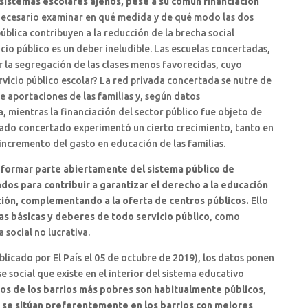
istemas escolares ajenos, pese a su común financiación
 necesario examinar en qué medida y de qué modo las dos
ública contribuyen a la reducción de la brecha social
icio público es un deber ineludible. Las escuelas concertadas,
 la segregación de las clases menos favorecidas, cuyo
icio público escolar? La red privada concertada se nutre de
e aportaciones de las familias y, según datos
, mientras la financiación del sector público fue objeto de
ivado concertado experimentó un cierto crecimiento, tanto en
 incremento del gasto en educación de las familias.
formar parte abiertamente del sistema público de
dos para contribuir a garantizar el derecho a la educación
ción, complementando a la oferta de centros públicos.
Ello
as básicas y deberes de todo servicio público
, como
 social no lucrativa.
icado por El País el 05 de octubre de 2019), los datos ponen
e social que existe en el interior del sistema educativo
ios de los barrios más pobres son habitualmente públicos,
 se sitúan preferentemente en los barrios con mejores