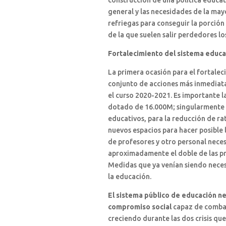
construcción de una política educat
general y las necesidades de la mayor
refriegas para conseguir la porción 
de la que suelen salir perdedores lo
Fortalecimiento del sistema educa
La primera ocasión para el fortalec
conjunto de acciones más inmediata
el curso 2020-2021. Es importante l
dotado de 16.000M; singularmente l
educativos, para la reducción de ra
nuevos espacios para hacer posible
de profesores y otro personal neces
aproximadamente el doble de las pr
Medidas que ya venían siendo neces
la educación.
El sistema público de educación ne
compromiso social
capaz de combat
creciendo durante las dos crisis qu