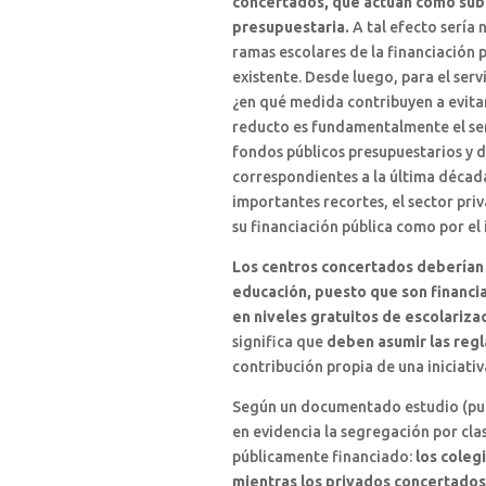
concertados, que actúan como subs
presupuestaria.
A tal efecto sería
ramas escolares de la financiación p
existente. Desde luego, para el serv
¿en qué medida contribuyen a evitar
reducto es fundamentalmente el serv
fondos públicos presupuestarios y d
correspondientes a la última década
importantes recortes, el sector pr
su financiación pública como por el
Los centros concertados deberían 
educación, puesto que son financia
en niveles gratuitos de escolariza
significa que
deben asumir las regl
contribución propia de una iniciativa
Según un documentado estudio (publ
en evidencia la segregación por clas
públicamente financiado:
los coleg
mientras los privados concertados