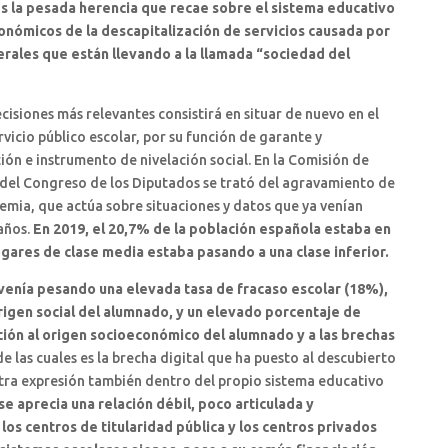
es la pesada herencia que recae sobre el sistema educativo
onómicos de la descapitalización de servicios causada por
erales que están llevando a la llamada “sociedad del
cisiones más relevantes consistirá en situar de nuevo en el
vicio público escolar, por su función de garante y
ión e instrumento de nivelación social. En la Comisión de
del Congreso de los Diputados se trató del agravamiento de
emia, que actúa sobre situaciones y datos que ya venían
años.
En 2019, el 20,7% de la población española estaba en
gares de clase media estaba pasando a una clase inferior.
venía pesando una elevada tasa de fracaso escolar (18%),
rigen social del alumnado, y un elevado porcentaje de
ción al origen socioeconómico del alumnado y a las brechas
de las cuales es la brecha digital que ha puesto al descubierto
otra expresión también dentro del propio sistema educativo
se aprecia una relación débil, poco articulada y
los centros de titularidad pública y los centros privados