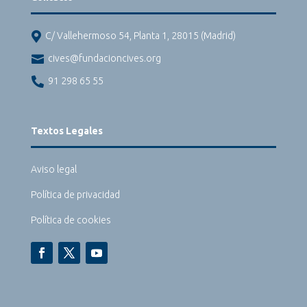

C/ Vallehermoso 54, Planta 1, 28015 (Madrid)

cives@fundacioncives.org

91 298 65 55
Textos Legales
Aviso legal
Política de privacidad
Política de cookies