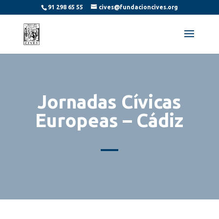
91 298 65 55
cives@fundacioncives.org
Jornadas Cívicas
Europeas – Cádiz