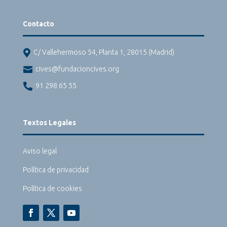
Contacto

C/ Vallehermoso 54, Planta 1, 28015 (Madrid)

cives@fundacioncives.org

91 298 65 55
Textos Legales
Aviso legal
Política de privacidad
Política de cookies