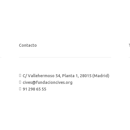
Contacto
C/ Vallehermoso 54, Planta 1, 28015 (Madrid)

cives@fundacioncives.org

91 298 65 55
