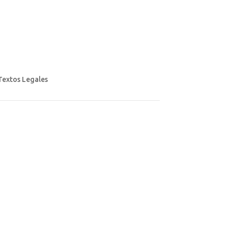
Textos Legales
Aviso legal
Política de privacidad
Política de cookies