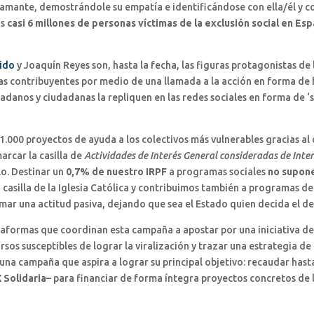
amante, demostrándole su empatía e identificándose con ella/él y co
as
casi 6 millones de personas víctimas de la exclusión social en Es
rido
y Joaquín Reyes son, hasta la fecha, las figuras protagonistas de 
as contribuyentes por medio de una llamada a la acción en forma de 
danos y ciudadanas la repliquen en las redes sociales en forma de ‘s
.000 proyectos de ayuda a los colectivos más vulnerables gracias al
rcar la casilla de
Actividades de Interés General consideradas de Inter
o. Destinar un
0,7% de nuestro IRPF
a programas sociales
no supone
a casilla de la Iglesia Católica y contribuimos también a programas d
ar una actitud pasiva, dejando que sea el Estado quien decida el de
ataformas que coordinan esta campaña a apostar por una iniciativa d
os susceptibles de lograr la viralización y trazar una estrategia de
una campaña que aspira a lograr su principal objetivo: recaudar hasta
X Solidaria
– para financiar de forma íntegra proyectos concretos de 