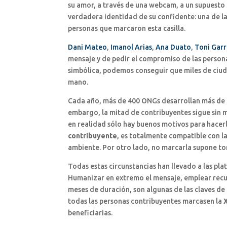
su amor, a través de una webcam, a un supuesto 
verdadera identidad de su confidente: una de l
personas que marcaron esta casilla.
Dani Mateo
,
Imanol Arias
,
Ana Duato
,
Toni Gar
mensaje y de pedir el compromiso de las person
simbólica, podemos conseguir que miles de ciuda
mano.
Cada año, más de 400 ONGs desarrollan más de 1
embargo, la mitad de contribuyentes sigue sin ma
en realidad sólo hay buenos motivos para hacerl
contribuyente
, es totalmente compatible con l
ambiente. Por otro lado, no marcarla supone tom
Todas estas circunstancias han llevado a las pl
Humanizar en extremo el mensaje, emplear recurs
meses de duración, son algunas de las claves de 
todas las personas contribuyentes marcasen la
beneficiarias.