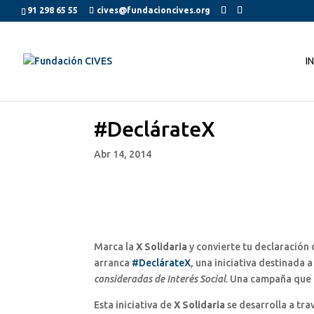
91 298 65 55
cives@fundacioncives.org
I
#DeclárateX
Abr 14, 2014
Marca la
X Solidaria
y convierte tu declaración 
arranca
#DeclárateX
, una iniciativa destinada 
consideradas de Interés Social
. Una campaña que 
Esta iniciativa de
X Solidaria
se desarrolla a tra