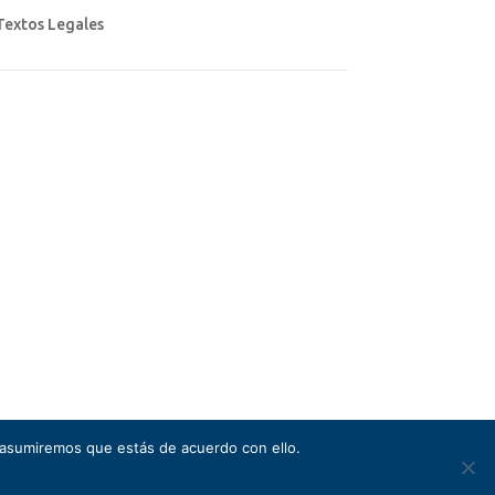
Textos Legales
Aviso legal
Política de privacidad
Política de cookies
 asumiremos que estás de acuerdo con ello.