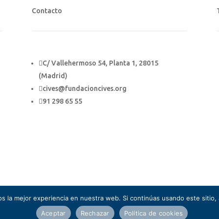
Contacto

C/ Vallehermoso 54, Planta 1, 28015
(Madrid)

cives@fundacioncives.org

91 298 65 55
 la mejor experiencia en nuestra web. Si continúas usando este sitio,
Aceptar
Rechazar
Política de cookies