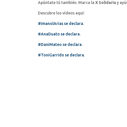
Apúntate tú también. Marca la
X Solidaria
y ayú
Descubre los vídeos aquí:
#ImanolArias se declara.
#AnaDuato se declara.
#DaniMateo se declara
.
#ToniGarrido se declara.