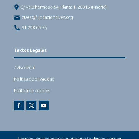

C/ Vallehermoso 54, Planta 1, 28015 (Madrid)

cives@fundacioncives.org

91 298 65 55
Textos Legales
Aviso legal
Política de privacidad
Política de cookies
Usamos cookies para asegurar que te damos la mejor