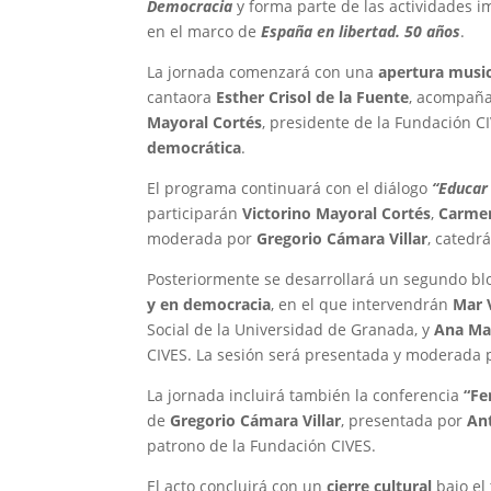
Democracia
y forma parte de las actividades i
en el marco de
España en libertad. 50 años
.
La jornada comenzará con una
apertura music
cantaora
Esther Crisol de la Fuente
, acompaña
Mayoral Cortés
, presidente de la Fundación C
democrática
.
El programa continuará con el diálogo
“Educar
participarán
Victorino Mayoral Cortés
,
Carmen
moderada por
Gregorio Cámara Villar
, catedr
Posteriormente se desarrollará un segundo bl
y en democracia
, en el que intervendrán
Mar 
Social de la Universidad de Granada, y
Ana Ma
CIVES. La sesión será presentada y moderada
La jornada incluirá también la conferencia
“Fe
de
Gregorio Cámara Villar
, presentada por
Ant
patrono de la Fundación CIVES.
El acto concluirá con un
cierre cultural
bajo el 