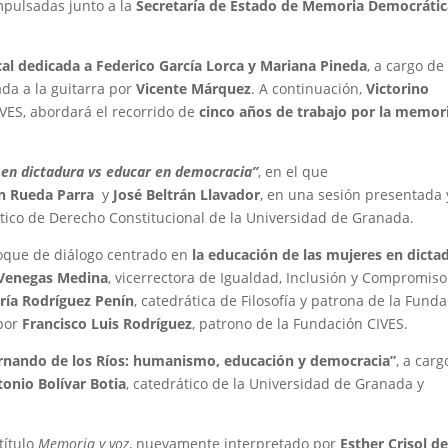
mpulsadas junto a la
Secretaría de Estado de Memoria Democrátic
al dedicada a Federico García Lorca y Mariana Pineda
, a cargo de
da a la guitarra por
Vicente Márquez
. A continuación,
Victorino
IVES, abordará el recorrido de
cinco años de trabajo por la memor
 en dictadura vs educar en democracia”
, en el que
 Rueda Parra
y
José Beltrán Llavador
, en una sesión presentada 
ático de Derecho Constitucional de la Universidad de Granada.
oque de diálogo centrado en
la educación de las mujeres en dicta
Venegas Medina
, vicerrectora de Igualdad, Inclusión y Compromiso
ría Rodríguez Penín
, catedrática de Filosofía y patrona de la Fund
 por
Francisco Luis Rodríguez
, patrono de la Fundación CIVES.
rnando de los Ríos: humanismo, educación y democracia”
, a carg
onio Bolívar Botia
, catedrático de la Universidad de Granada y
título
Memoria y voz
, nuevamente interpretado por
Esther Crisol de