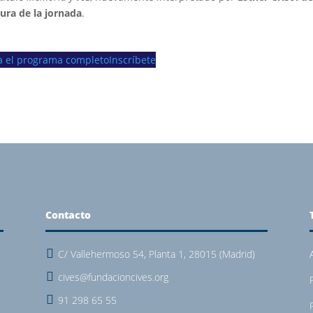
ura de la jornada
.
a el programa completo
Inscríbete
Contacto

C/ Vallehermoso 54, Planta 1, 28015 (Madrid)

cives@fundacioncives.org
e

91 298 65 55