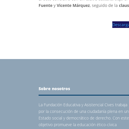
Fuente
y
Vicente Márquez
, seguido de la
claus
Descarg
Sobre nosotros
La Fundación Educativa y Asistencial Cives trabaja
por la consecución de una ciudadanía plena en un
Estado social y democrático de derecho. Con est
objetivo promueve la educación ético-cívica