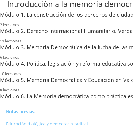
Introducción a la memoria democrá
Módulo 1. La construcción de los derechos de ciudad
2 lecciones
Contenido del módulo.
Módulo 2. Derecho Internacional Humanitario. Verdad,
11 lecciones
Actividades.
La Ley de 2007.
Módulo 3. Memoria Democrática de la lucha de las mu
6 lecciones
El inicio del deber de memoria.
La memoria democrática de las mujeres…
Módulo 4. Política, legislación y reforma educativa
Ley de Memoria Democrática de 2022.
10 lecciones
1. Un punto de partida.
LOMLE Y RRDD de mínimos.
Módulo 5. Memoria Democrática y Educación en Valore
El derecho a la verdad.
2. La Segunda República.
8 lecciones
Competencias Específicas.
Justicia para las víctimas republicanas.
Memoria y Democracia.
Módulo 6. La Memoria democrática como práctica es
3. La dictadura: 40 años de regresión.
Competencias Clave.
Aplicación de la justicia.
Valores éticos fundamentales.
4. Bibliografía.
Notas previas.
Criterios de evaluación.
La justicia transicional.
Memoria y Educación.
Actividades.
Educación dialógica y democracia radical
Saberes Básicos.
La reparación de los daños causados.
Una asignatura pendiente.