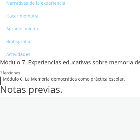
Narrativas de la experiencia.
Resumen.
Garantías de no repetición.
El pacto constitucional (1978).
Hacer memoria.
Un ejemplo de ignorar la expresión MD
Paz, piedad y perdón. 18/07/1938.
El Ideal de Justicia.
Agradecimiento.
Ley de Memoria Democrática.
Actividades.
Una nueva forma de Justicia.
Bibliografía.
Conclusiones.
Actividades.
Actividades.
Actividades.
Módulo 7. Experiencias educativas sobre memoria d
7 lecciones
Recursos y materiales de acceso abierto.
Módulo 6. La Memoria democrática como práctica escolar.
Notas previas.
Otros recursos.
Libros de la Fundación Cives en abierto.
Otras referencias.
Experiencias Educativas.