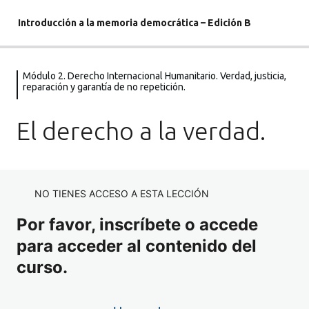
Introducción a la memoria democrática – Edición B
Módulo 2. Derecho Internacional Humanitario. Verdad, justicia,
Módulo 1. La construcción de los
reparación y garantía de no repetición.
derechos de ciudadanía democrática:
El constitucionalismo español desde
El derecho a la verdad.
1812 hasta 1978.
2 lecciones
Módulo 2. Derecho Internacional
Humanitario. Verdad, justicia,
NO TIENES ACCESO A ESTA LECCIÓN
reparación y garantía de no
Por favor, inscríbete o accede
repetición.
para acceder al contenido del
curso.
La Ley de 2007.
El inicio del deber de memoria.