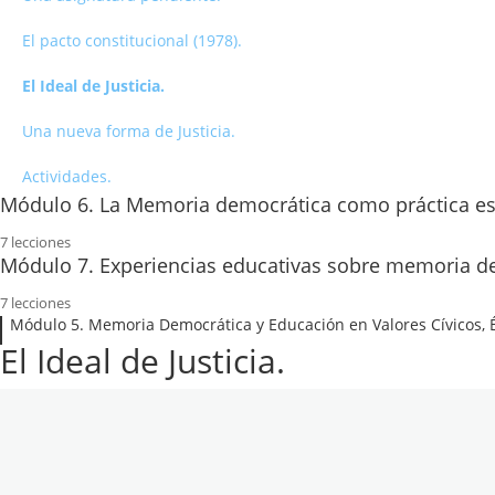
Resumen.
Garantías de no repetición.
El pacto constitucional (1978).
Un ejemplo de ignorar la expresión MD
Paz, piedad y perdón. 18/07/1938.
El Ideal de Justicia.
Ley de Memoria Democrática.
Actividades.
Una nueva forma de Justicia.
Conclusiones.
Actividades.
Módulo 6. La Memoria democrática como práctica es
Actividades.
7 lecciones
Notas previas.
Módulo 7. Experiencias educativas sobre memoria d
7 lecciones
Educación dialógica y democracia radical
Recursos y materiales de acceso abierto.
Módulo 5. Memoria Democrática y Educación en Valores Cívicos, Ét
El Ideal de Justicia.
Narrativas de la experiencia.
Otros recursos.
Hacer memoria.
Libros de la Fundación Cives en abierto.
Agradecimiento.
Otras referencias.
Bibliografía.