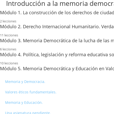
Introducción a la memoria democrá
Módulo 1. La construcción de los derechos de ciudad
2 lecciones
Contenido del módulo.
Módulo 2. Derecho Internacional Humanitario. Verdad,
11 lecciones
Actividades.
La Ley de 2007.
Módulo 3. Memoria Democrática de la lucha de las mu
6 lecciones
El inicio del deber de memoria.
La memoria democrática de las mujeres…
Módulo 4. Política, legislación y reforma educativa
Ley de Memoria Democrática de 2022.
10 lecciones
1. Un punto de partida.
LOMLE Y RRDD de mínimos.
Módulo 5. Memoria Democrática y Educación en Valore
El derecho a la verdad.
2. La Segunda República.
Competencias Específicas.
Justicia para las víctimas republicanas.
Memoria y Democracia.
3. La dictadura: 40 años de regresión.
Competencias Clave.
Aplicación de la justicia.
Valores éticos fundamentales.
4. Bibliografía.
Criterios de evaluación.
La justicia transicional.
Memoria y Educación.
Actividades.
Saberes Básicos.
La reparación de los daños causados.
Una asignatura pendiente.