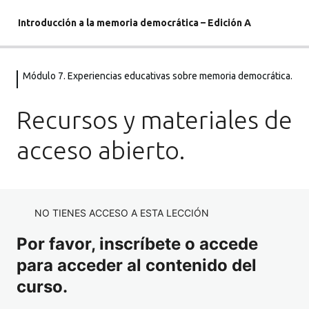
Introducción a la memoria democrática – Edición A
Módulo 7. Experiencias educativas sobre memoria democrática.
Módulo 1. La construcción de los
derechos de ciudadanía democrática:
Recursos y materiales de
El constitucionalismo español desde
1812 hasta 1978.
acceso abierto.
2 lecciones
Módulo 2. Derecho Internacional
Humanitario. Verdad, justicia,
reparación y garantía de no
NO TIENES ACCESO A ESTA LECCIÓN
repetición.
Por favor, inscríbete o accede
11 lecciones
para acceder al contenido del
Módulo 3. Memoria Democrática de
curso.
la lucha de las mujeres por sus